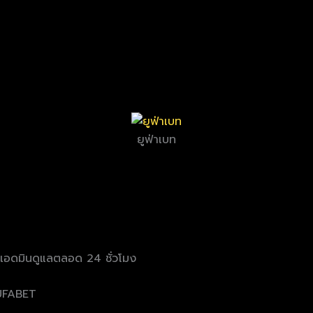
ยูฟ่าเบท
ีแอดมินดูแลตลอด 24 ชั่วโมง
 UFABET