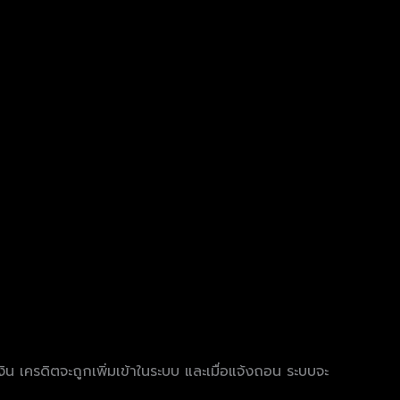
งิน เครดิตจะถูกเพิ่มเข้าในระบบ และเมื่อแจ้งถอน ระบบจะ