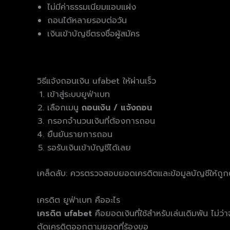
ไม่มีค่าธรรมเนียมแอบแฝง
ถอนได้หลายรอบต่อวัน
เงินเข้าบัญชีตรงชื่อผู้สมัคร
วิธีแจ้งถอนเงิน ufabet ให้ผ่านเร็ว
เข้าสู่ระบบยูฟ่าเบท
เลือกเมนู
ถอนเงิน / แจ้งถอน
กรอกจำนวนเงินที่ต้องการถอน
ยืนยันรายการถอน
รอรับเงินเข้าบัญชีได้เลย
เคล็ดลับ: ควรตรวจสอบยอดเครดิตและข้อมูลบัญชีให้ถูกต
เครดิต ยูฟ่าเบท คืออะไร
เครดิต ufabet
คือยอดเงินที่ใช้สำหรับเล่นเดิมพัน ไม่ว
ตัดเครดิตออกตามยอดที่ร้องขอ