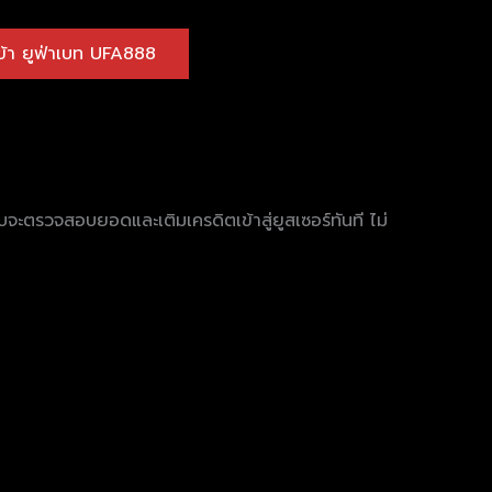
ข้า ยูฟ่าเบท UFA888
บจะตรวจสอบยอดและเติมเครดิตเข้าสู่ยูสเซอร์ทันที ไม่