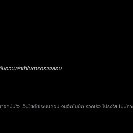
กันความล่าช้าในการตรวจสอบ
สมาชิกมั่นใจ เว็บไซต์ใช้ระบบถอนเงินอัตโนมัติ รวดเร็ว โปร่งใส ไม่ม