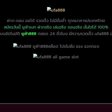
ฝาก-ถอน ออโต้ รวดเร็ว ไม่มีขั้นต่ำ ทุกธนาคารประเทศไทย
สมัครวันนี้
ยูฟ่าเบท
ฝากจริง เล่นจริง ถอนจริง มั่นใจได้ 100%
บบอัตโนมัติ
ยูฟ่า888
ตลอด 24 ชั่วโมง มีความรวดเร็ว ufa888 มั