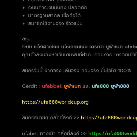
ระบบการเงินมั่นคง ปลอดภัย
มาตรฐานสากล เชื่อถือได้
สมาชิกใช้งานจริง รีวิวแน่น
สรุป
ระบบ
แจ้งฝากเงิน แจ้งถอนเงิน เครดิต ยูฟ่าเบท ufab
คุณกำลังมองหาเว็บเดิมพันที่ฝาก–ถอนง่าย เครดิตเข้าไ
สมัครวันนี้ ฝากจริง เล่นจริง ถอนจริง มั่นใจได้ 100%
Cerdit :
ufabbet
ยูฟ่าเบท
และ
ufa888
ยูฟ่า888
https://ufa888worldcup.org
สมัครสมาชิก คลิ๊กที่ลิ้งค์ >>
https://ufa888worldcu
ufabet ทางเข้า คลิ๊กที่ลิ้งค์ >>
https://ufa888world