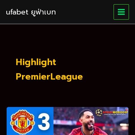
Skip
ufabet ยูฟ่าเบท
to
content
Highlight
PremierLeague